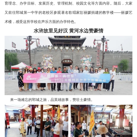
育理念、办学目标、发展历史、管理机制、校园文化等方面内容。随后，大家
又前往郓城第一中学的老校区参观著名歌唱家彭丽媛捐建的教学楼——丽媛艺
术楼，感受这所学校在声乐方面的办学特色。
水浒故里见好汉 黄河水边赞豪情
来一场难忘的郓城之旅，品英雄故事，赞壮士豪情。