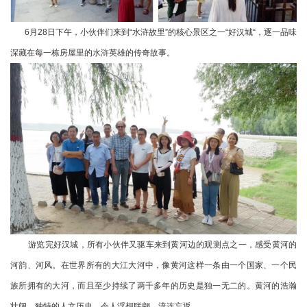
6月28日下午，小伙伴们来到“水浒故里”的核心景区之一“好汉城“，逐一品味
深藏在每一栋房屋里的水浒英雄的传奇故事。
游览完好汉城，所有小伙伴又驱车来到黄河边的观测点之一，感受黄河的
河韵、河风。在世界所有的大江大河中，像黄河这样一条由一个国家、一个民
族所拥有的大河，而且至少持续了两千多年的历史是独一无二的。黄河的浩瀚
壮阔，独特的人文历史，令人浮想联翩，流连忘返。