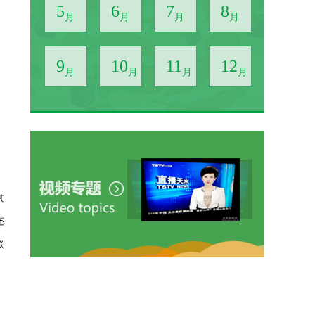
5
6
7
8
月
月
月
月
9
10
11
12
月
月
月
月
其
还
联